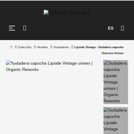
Navegación
☰
ES
de
palanca
Colección
Hombre
Sudaderas
Lipside Vintage - Sudadera capucha
Oversize Unisex