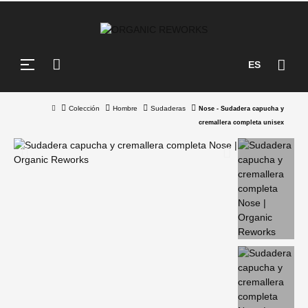
Navegación
☰
ES
de
palanca
Colección
Hombre
Sudaderas
Nose - Sudadera capucha y
cremallera completa unisex