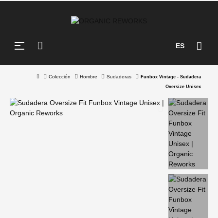
Navegación
☰
ES
de
palanca
Colección
Hombre
Sudaderas
Funbox Vintage - Sudadera
Oversize Unisex