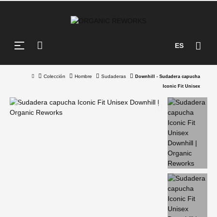
Navegación
☰
ES
de
palanca
Colección
Hombre
Sudaderas
Downhill - Sudadera capucha
Iconic Fit Unisex