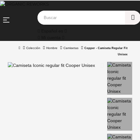
Navegación
☰
de
Español
es
palanca
Mi cuenta
Colección
Hombre
Camisetas
Copper - Camiseta Regular Fit
Unisex